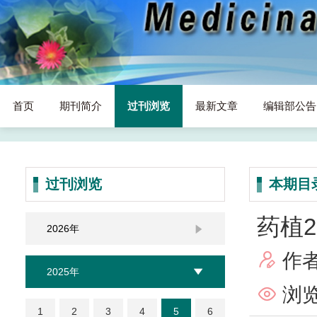
首页
期刊简介
过刊浏览
最新文章
编辑部公告
过刊浏览
本期目
药植2
2026年

作

2025年

浏览

1
2
3
4
5
6