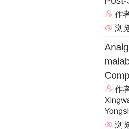
Post-
作

浏览

Analg
malab
Compat
作

Xingw
Yongs
浏览
