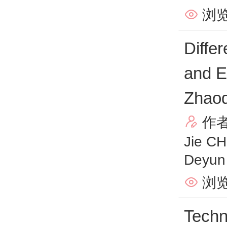
浏览

Differ
and E
Zhaoq
作

Jie C
Deyun
浏览

Techn