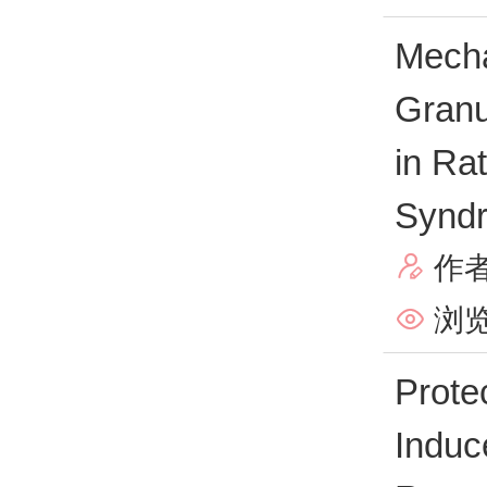
Mecha
Granu
in Ra
Syndr
作

浏览

Prote
Induc