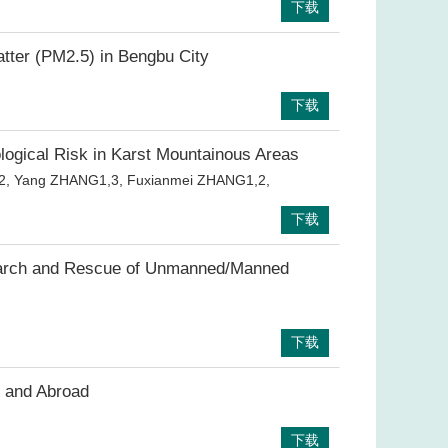
下载
atter (PM2.5) in Bengbu City
下载
logical Risk in Karst Mountainous Areas
, Yang ZHANG1,3, Fuxianmei ZHANG1,2,
下载
Search and Rescue of Unmanned/Manned
下载
 and Abroad
下载