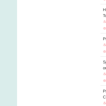
H
T
P
S
o
P
C