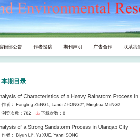
编辑部公告
作者投稿
期刊声明
广告合作
联系我
本期目录
nalysis of Characteristics of a Heavy Rainstorm Process in
作者：
Fengling ZENG1, Landi ZHONG2*, Minghua MENG2

浏览次数：782
下载次数：8


nalysis of a Strong Sandstorm Process in Ulanqab City
作者：
Biyun LI*, Yu XUE, Yanni SONG
