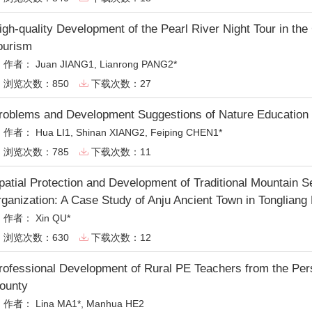
igh-quality Development of the Pearl River Night Tour in the
ourism
作者：
Juan JIANG1, Lianrong PANG2*

浏览次数：850
下载次数：27


roblems and Development Suggestions of Nature Education i
作者：
Hua LI1, Shinan XIANG2, Feiping CHEN1*

浏览次数：785
下载次数：11


patial Protection and Development of Traditional Mountain Se
rganization: A Case Study of Anju Ancient Town in Tongliang 
作者：
Xin QU*

浏览次数：630
下载次数：12


rofessional Development of Rural PE Teachers from the Pers
ounty
作者：
Lina MA1*, Manhua HE2
