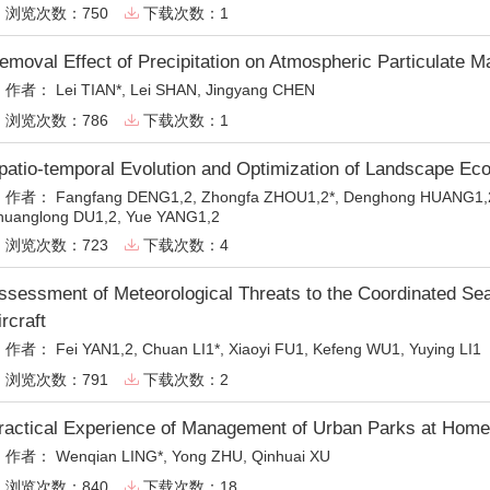
浏览次数：750
下载次数：1


emoval Effect of Precipitation on Atmospheric Particulate M
作者：
Lei TIAN*, Lei SHAN, Jingyang CHEN

浏览次数：786
下载次数：1


patio-temporal Evolution and Optimization of Landscape Eco
作者：
Fangfang DENG1,2, Zhongfa ZHOU1,2*, Denghong HUANG1,2

huanglong DU1,2, Yue YANG1,2
浏览次数：723
下载次数：4


ssessment of Meteorological Threats to the Coordinated 
ircraft
作者：
Fei YAN1,2, Chuan LI1*, Xiaoyi FU1, Kefeng WU1, Yuying LI1

浏览次数：791
下载次数：2


ractical Experience of Management of Urban Parks at Home
作者：
Wenqian LING*, Yong ZHU, Qinhuai XU

浏览次数：840
下载次数：18

